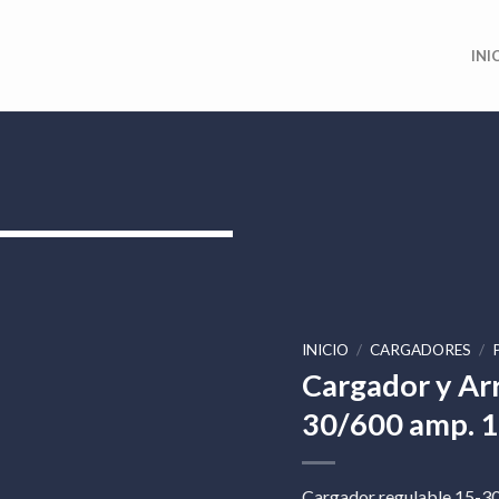
INI
INICIO
/
CARGADORES
/
Cargador y Arr
30/600 amp. 1
Cargador regulable 15-3