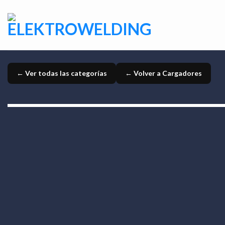
Skip
to
content
← Ver todas las categorías
← Volver a Cargadores